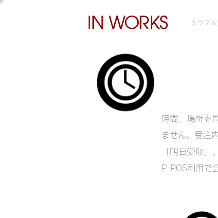
カラフル
時間、場所を
ません。受注内
「明日受取」
P-POS利用