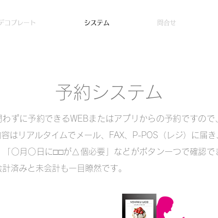
デコプレート
システム
問合せ
予約システム
問わずに予約できるWEBまたはアプリからの予約ですので
容はリアルタイムでメール、FAX、P-POS（レジ）に届
、「○月○日に□□が△個必要」などがボタン一つで確認で
で会計済みと未会計も一目瞭然です。